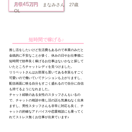
45
月収
万
円
まなみさん 27歳
OL
勤務歴：1年5か月
出勤数：月/12回
​時間：1日4時間
短時間で稼げる♪
推し活をしたいけど生活費もあるので本業のみだと
金銭的に不安なことが多く、休みの日やお仕事後に
短時間で効率良く稼げるお仕事はないかなと探して
いたところチャットレディを見つけました。
リリベットさんはお部屋も置いてある衣装もすごく
可愛いので働いていてテンションも上がりますし、
配信画面に映る自分もすごく盛れるので自分に自信
も持てるようになれました。
チャット経験のある女性のスタッフさんもいるの
で、チャットの相談や推し活の話も気兼ねなく出来
ますし、男性スタッフさんも非常に対応も良く、チ
ャットの的確なアドバイスや恋愛相談にも乗ってく
れてストレス無くお仕事が出来ています♪