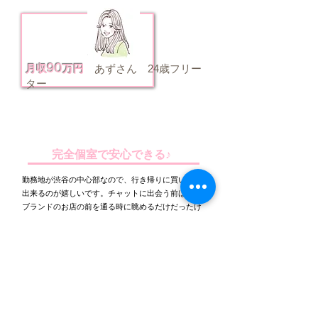
90
月収
万
円
あずさん 24歳フリー
ター
出勤数：月/17回
勤務歴：2年7か
月
​時間：1日5.5時間
完全個室で安心できる♪
勤務地が渋谷の中心部なので、行き帰りに買い物が
出来るのが嬉しいです。チャットに出会う前はハイ
ブランドのお店の前を通る時に眺めるだけだったけ
ど、チャットを始めてからお金に余裕が出来たので
自分へのご褒美として帰り道にハイブランドのバッ
グを買っちゃいました(笑)
今まで働いていた半分くらいの時間で倍以上のお給
料が貰えるようになってからは自由な時間も増えた
ので、その分趣味に時間を使えるようになったので
私生活も充実しています♪
対面での接客だと触られる可能性や感染症のリスク