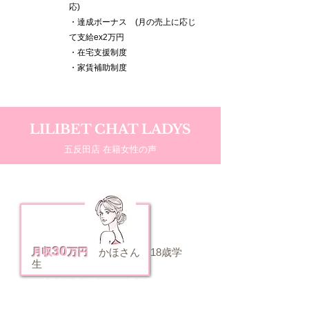
応)
・達成ボーナス (月の売上に応じ
て支給ex2万円
・在宅支援制度
・家賃補助制度
LILIBET CHAT LADYS
五反田店 在籍女性の声
30
月収
万円
かほ
さん 18歳学
生
出勤数：月/8回
勤務歴：7か月
​時間：1日4時間