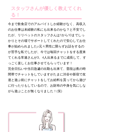
スタッフさんが優しく教えてくれ
る！
今まで飲食店でのアルバイトしか経験がなく、高収入
のお仕事は未経験の私にも出来るのかな？と不安でし
たが、リリベットのスタッフさんは1から10までしっ
かりとその場でサポートしてくれたので安心してお仕
事が始められました♪元々男性に限らずお話をするの
が苦手な私でしたが、今では毎回チャットをする度来
てくれる常連さんが3、4人出来るまでに成長して、す
っごく楽しくお仕事させてもらっています！
完全日払いや当日急遽の出勤も出来て、普段は夜の時
間帯でチャットをしていますがたまに渋谷や新宿で友
達と遊ぶ前にチャットをしてお給料を貰ってから遊び
に行ったりもしているので、お財布の中身を気にしな
がら遊ぶことが無くなりました！(笑)