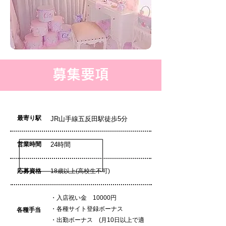
募集要項
最寄り駅
JR山手線五反田駅徒歩5分
営業時間
24時間
応募資格
18歳以上(高校生不可)
・入店祝い金 10000円
・各種サイト登録ボーナス
各種手当
・出勤ボーナス (月10日以上で適