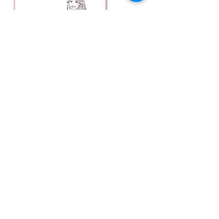
3
5
月収
万円
みいなさん 19歳学
生
出勤数：月/15回
勤務歴：8か月
​時間：1日4時間
スタッフさんが優しく教えてくれま
す！
今まで居酒屋とか普通のアルバイトしかやってきた
ことがなくて、男性の方を相手にするお仕事をした
ことがないので最初は凄く不安でした、、 面接で
すごく丁寧に教えてくれて、お仕事の最中も困った
ときはすぐにサポートしてくれるので安心です♪ス
タッフの方がすごく優しいので、休憩の時とかに私
のプライベートのこととか相談に乗ってもらうとき
もあります（笑）
​チャットをはじめてから収入も増えたので、好きな
服とかをためらわずに買えるようになりました♪未
経験の私でも稼げるので、不安で始めるか悩んでる