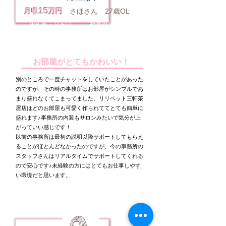
​15
月収
万円
さほさん 27歳OL
勤務歴：1年3か月
出勤数：月/5回
​時間：1日3時間
お部屋がとてもかわいい！
別のところで一度チャットをしていたことがあった
のですが、その時の事務所はお部屋がシンプルであ
まり盛れなくてこまってました。リリベット三軒茶
屋店はどのお部屋も可愛く作られててとても簡単に
盛れます♪事務所の内装もサロンみたいで気分が上
がっていい感じです！
​以前の事務所は最初の説明以降サポートしてもらえ
ることがほとんどなかったのですが、今の事務所の
スタッフさんはリアルタイムでサポートしてくれる
ので安心です♪未経験の方にはとてもお仕事しやす
い環境だと思います。