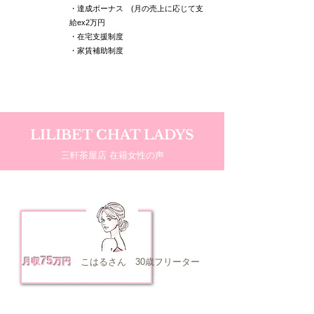
・達成ボーナス (月の売上に応じて支
給ex2万円
・在宅支援制度
・家賃補助制度
LILIBET CHAT LADYS
三軒茶屋店 在籍女性の声
75
月収
万円
こはるさん 30歳フリーター
出勤数：月/18回
勤務歴：2年5か月
​時間：1日5時間